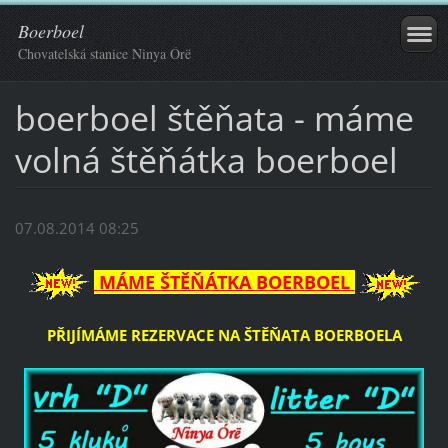
Boerboel
Chovatelská stanice Ninya Órë
boerboel štěňata - máme
volná štěňátka boerboel
07.08.2014 08:25
MÁME ŠTĚŇÁTKA BOERBOEL
PŘIJÍMÁME REZERVACE NA ŠTĚŇATA BOERBOELA