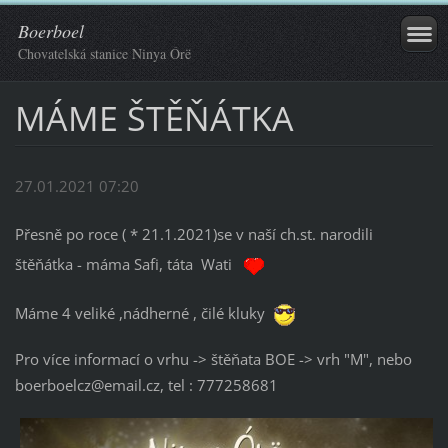
Boerboel
Chovatelská stanice Ninya Órë
MÁME ŠTĚŇÁTKA
27.01.2021 07:20
Přesně po roce ( * 21.1.2021)se v naší ch.st. narodili
štěňátka - máma Safi, táta Wati
Máme 4 veliké ,nádherné , čilé kluky
Pro více informací o vrhu -> štěňata BOE -> vrh "M", nebo
boerboelcz@email.cz, tel : 777258681