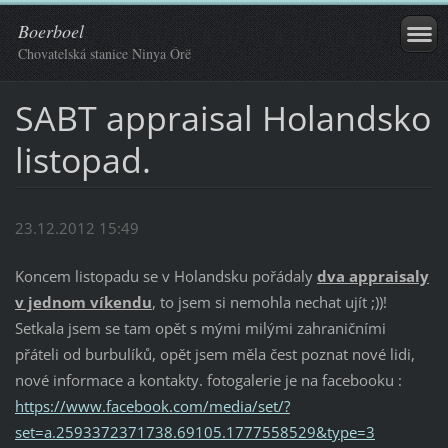
Boerboel
Chovatelská stanice Ninya Órë
SABT appraisal Holandsko
listopad.
23.12.2012 15:49
Koncem listopadu se v Holandsku pořádaly
dva appraisaly
v jednom víkendu
, to jsem si nemohla nechat ujít ;))!
Setkala jsem se tam opět s mými milými zahraničními
přáteli od burbulíků, opět jsem měla čest poznat nové lidi,
nové informace a kontakty. fotogalerie je na facebooku :
https://www.facebook.com/media/set/?
set=a.2593372371738.69105.1777558529&type=3