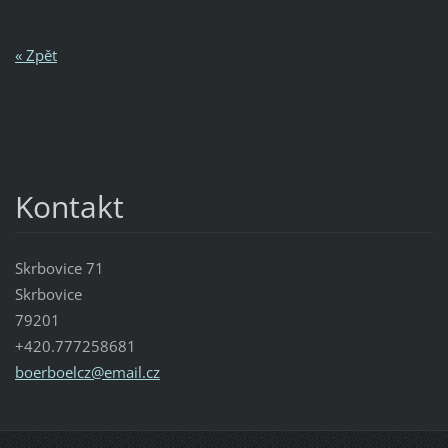
« Zpět
Kontakt
Skrbovice 71
Skrbovice
79201
+420.777258681
boerboel
cz@email
.cz