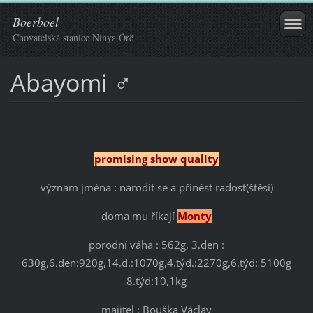
Boerboel
Chovatelská stanice Ninya Órë
Abayomi ♂
promising show quality
význam jména : narodit se a přinést radost(štěsí)
doma mu říkají
Monty
porodní váha : 562g, 3.den :
630g,6.den:920g,14.d.:1070g,4.týd.:2270g,6.týd: 5100g
8.týd:10,1kg
majitel : Bouška Václav