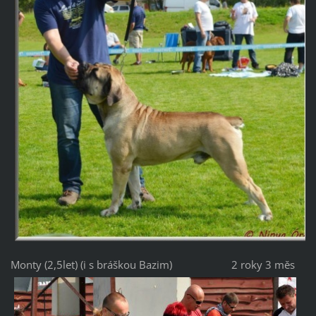
Monty (2,5let) (i s bráškou Bazim)
2 roky 3 měs