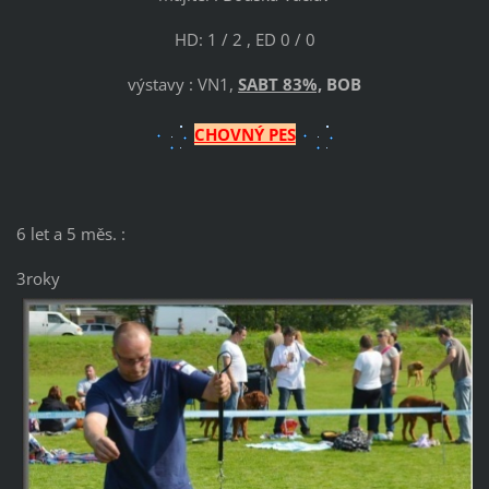
HD: 1 / 2 , ED 0 / 0
výstavy : VN1,
SABT 83%,
BOB
CHOVNÝ PES
6 let a 5 měs. :
3roky