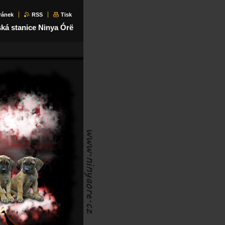
ránek
RSS
Tisk
ká stanice Ninya Órë