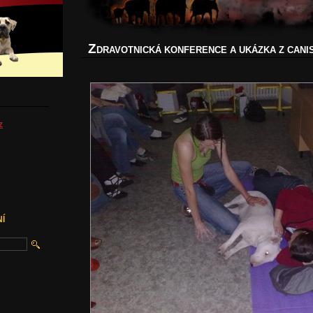
Z
DRAVOTNICKÁ KONFERENCE A UKÁZKA Z CANI
z
Í