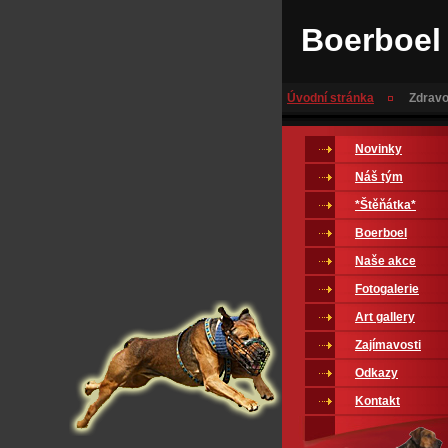
Boerboel
Úvodní stránka
Zdravo
Novinky
Náš tým
*Štěňátka*
Boerboel
Naše akce
Fotogalerie
Art gallery
Zajímavosti
Odkazy
Kontakt