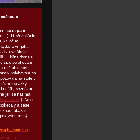
dnáškou o
er.tábora
paní
u :-), kt.přednášela
 kt. přijet
hajdě, a ví jaká
podivu ve škole
!! " , Nína dostala
že sice polohování
ku než chci aby
kázaly polohování na
apozovala na stole v
í různé obrázky,
 knoflík, poznávat
me jeli za našima
). Nína
w.basco.cz/
 pokecaly a zase
možnost ukázat
aopak všestranný
sterapie_Sumperk
ik/#album