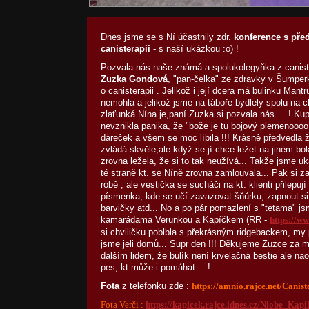
Dnes jsme se s Ní účastnily zdr.
konference s pře
canisterapii
- s naší ukázkou :o) !
Pozvala nás naše známá a spolukolegyňka z canist
Zuzka Gondová
, "pan-čelka" ze zdravky v Šumperk
o canisterapii . Jelikož i její dcera má bulinku Mantru,
nemohla a jelikož jsme na táboře bydlely spolu na c
zlaťunká Nína je,paní Zuzka si pozvala nás ... ! Ku
nevznikla panika, že "bože je tu bojový plemenoooo!
dáreček a všem se moc líbila !!! Krásně předvedla 
zvládá skvěle,ale když se jí chce ležet na jiném bo
zrovna ležela, že si to tak neužívá... Takže jsme u
té straně kt. se Níně zrovna zamlouvala... Pak si z
róbě , ale vestička se sucháči na kt. klienti přilepuj
písmenka, kde se učí zavazovat šňůrku, zapnout si
barvičky atd... No a po pár pomazlení s "tetama" js
kamarádama Verunkou a Kapíčkem (RR -
https://ww
si chviličku poblbla s překrásným ridgebackem, my
jsme jeli domů... Supr den !!! Děkujeme Zuzce za 
dalším lidem, že bulík není krvelačná bestie ale n
pes, kt může i pomáhat
!
Fota
z telefonku zde :
https://amnio.rajce.net/Cani
Fota Verči :
https://kapicek.rajce.idnes.cz/Niobe_Kap