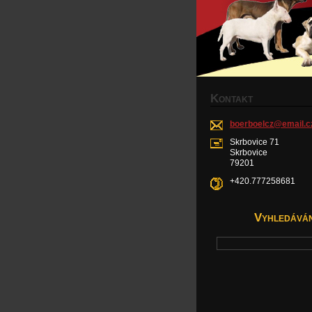
K
ONTAKT
boerboel
cz@email
.c
Skrbovice 71
Skrbovice
79201
+420.777258681
V
YHLEDÁVÁN