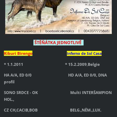
ŠTĚŇÁTKA JEDNOTLIVĚ
Kiburi Birengo
Inferno de Sol Casa
* 1.1.2011 * 15.2.2009
,
Belgie
HA A/A, ED 0/0 HD A/A, ED 0/0, DNA
profil
SONO SRDCE - OK
Multi INTERŠAMPION
HOL.,
CZ CH,CACIB,BOB
BELG.,NĚM.,LUX.