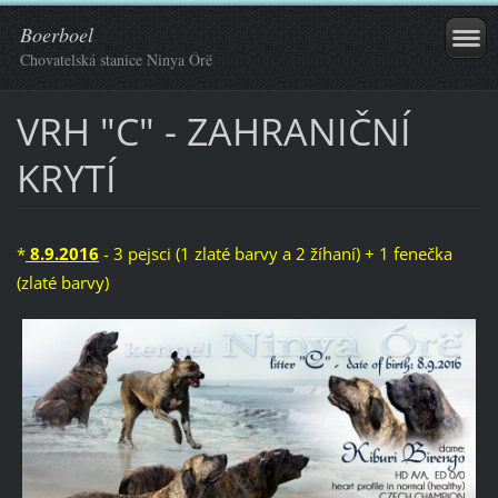
Boerboel
Chovatelská stanice Ninya Órë
VRH "C" - ZAHRANIČNÍ
KRYTÍ
*
8.9.2016
- 3 pejsci (1 zlaté barvy a 2 žíhaní) + 1 fenečka
(zlaté barvy)