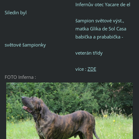
Infernův otec Yacare de el
Siledin
byl
šampion světové výst.,
matka
Glika de Sol Casa
babička a prababička -
světové šampionky
veterán třídy
více :
ZDE
FOTO Inferna :